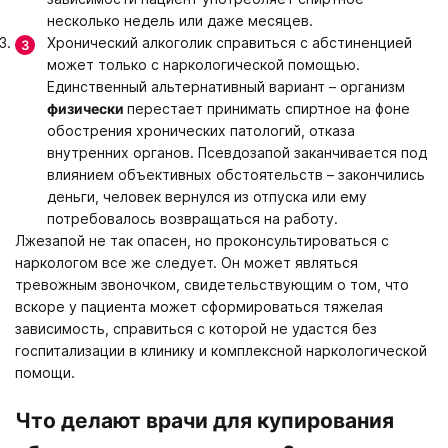
Москва
Вологда
Великий Новгород
Мурманск
несколько недель или даже месяцев.
Владивосток
Екатеринбург
Хронический алкоголик справиться с абстиненцией
может только с наркологической помощью.
Получить консультацию
Единственный альтернативный вариант – организм
физически
перестает принимать спиртное на фоне
Нажимая кнопку «Получить консультацию», вы соглашаетесь
Оставить отзыв
обострения хронических патологий, отказа
с
политикой конфиденциальности
сайта
внутренних органов. Псевдозапой заканчивается под
Нажимая кнопку «Оставить отзыв», вы соглашаетесь с
влиянием объективных обстоятельств – закончились
политикой конфиденциальности
деньги, человек вернулся из отпуска или ему
потребовалось возвращаться на работу.
Лжезапой не так опасен, но проконсультироваться с
наркологом все же следует. Он может являться
тревожным звоночком, свидетельствующим о том, что
вскоре у пациента может сформироваться тяжелая
зависимость, справиться с которой не удастся без
госпитализации в клинику и комплексной наркологической
помощи.
Что делают врачи для купирования