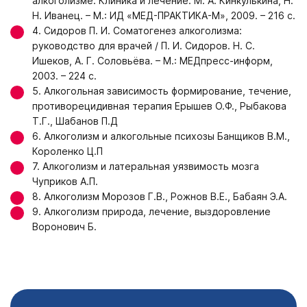
алкоголизме. Клиника и лечение. М. А. Кинкулькина, Н.
Н. Иванец. – М.: ИД «МЕД-ПРАКТИКА-М», 2009. – 216 с.
4. Сидоров П. И. Соматогенез алкоголизма:
руководство для врачей / П. И. Сидоров. Н. С.
Ишеков, А. Г. Соловьёва. – М.: МЕДпресс-информ,
2003. – 224 с.
5. Алкогольная зависимость формирование, течение,
противорецидивная терапия Ерышев О.Ф., Рыбакова
Т.Г., Шабанов П.Д
6. Алкоголизм и алкогольные психозы Банщиков В.М.,
Короленко Ц.П
7. Алкоголизм и латеральная уязвимость мозга
Чуприков А.П.
8. Алкоголизм Морозов Г.В., Рожнов В.Е., Бабаян Э.А.
9. Алкоголизм природа, лечение, выздоровление
Воронович Б.