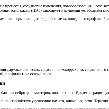
е процессы, сосудистые изменения, новообразования. Компьюте
онная томография (ПЭТ) фиксирует нарушения метаболизма глюк
итаминов, гормонов щитовидной железы, липидного профиля. Б
ания фармакологических средств, психокоррекции, социального
ий, профилактика осложнений.
ции
 баланса нейротрансмиттеров, подавление нейродегенерации, у
на, способствуя улучшению памяти, внимания, речи. Терапия 