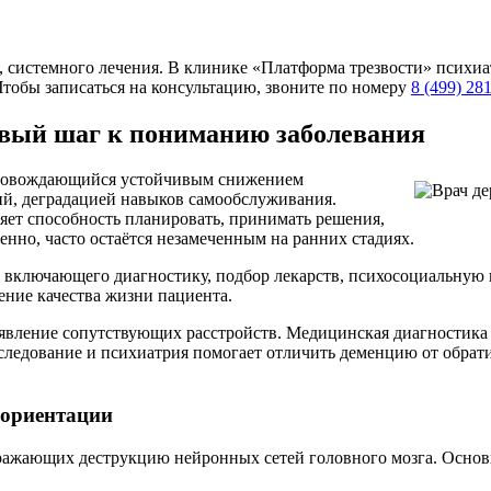
 системного лечения. В клинике «Платформа трезвости» психиат
Чтобы записаться на консультацию, звоните по номеру
8 (499) 28
рвый шаг к пониманию заболевания
провождающийся устойчивым снижением
й, деградацией навыков самообслуживания.
яет способность планировать, принимать решения,
енно, часто остаётся незамеченным на ранних стадиях.
, включающего диагностику, подбор лекарств, психосоциальную
ение качества жизни пациента.
выявление сопутствующих расстройств. Медицинская диагностик
ледование и психиатрия помогает отличить деменцию от обрати
 ориентации
отражающих деструкцию нейронных сетей головного мозга. Осно