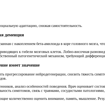
 социальную адаптацию, снижая самостоятельность.
ая деменция
анная с накоплением бета-амилоида в коре головного мозга, чт
приводящих к гибели мозговых клеток. Лобно-височная разнов
обственный патогенетический механизм, требующий дифференци
ение имеет значение
лить прогрессирование нейродегенерации, снизить тяжесть симп
дов.
енников, анализ особенностей поведения. Врач оценивает состо
ьность симптомов, связь с травмами, сосудистыми патологиями
ющие количественно оценить внимание, память, мышление. Резу