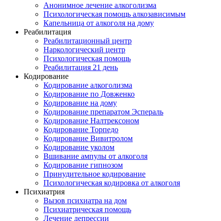
Анонимное лечение алкоголизма
Психологическая помощь алкозависимым
Капельница от алкоголя на дому
Реабилитация
Реабилитационный центр
Наркологический центр
Психологическая помощь
Реабилитация 21 день
Кодирование
Кодирование алкоголизма
Кодирование по Довженко
Кодирование на дому
Кодирование препаратом Эспераль
Кодирование Налтрексоном
Кодирование Торпедо
Кодирование Вивитролом
Кодирование уколом
Вшивание ампулы от алкоголя
Кодирование гипнозом
Принудительное кодирование
Психологическая кодировка от алкоголя
Психиатрия
Вызов психиатра на дом
Психиатрическая помощь
Лечение депрессии